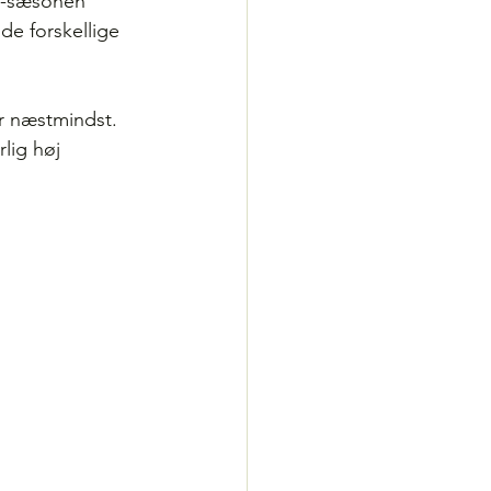
me-sæsonen 
e forskellige 
r næstmindst. 
lig høj 