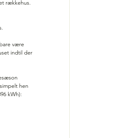
et rækkehus. 
s.
bare være 
set indtil der 
mesæson 
simpelt hen 
3896 kWh):