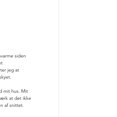
nvarme siden 
t 
er jeg at 
kyet. 
 mit hus. Mit 
ærk at det ikke 
 af snittet.