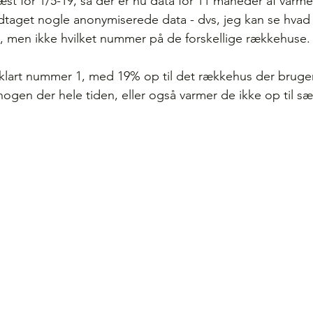
flæst for 1/5-19, så der er nu data for 11 måneder af var
taget nogle anonymiserede data - dvs, jeg kan se hvad d
, men ikke hvilket nummer på de forskellige rækkehuse.
 klart nummer 1, med 19% op til det rækkehus der bruge
nogen der hele tiden, eller også varmer de ikke op til sær