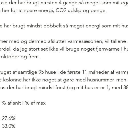
use der har brugt næsten 4 gange så meget som mit eg
 her for at spare energi, CO2 udslip og penge.
e har brugt mindst dobbelt så meget energi som mit hu
er med og dermed afslutter varmesæsonen, vil tallene 
rdel, da jeg stort set ikke vil bruge noget fjernvarme i hu
i oktober og frem.
uget af samtlige 95 huse i de første 11 måneder af var
rste kolonne har ikke noget at gøre med husnummer, men 
hus der har brugt mindst først (og mit hus er nr 1, med 
 I % af snit I % af max
% 27.6%
% 33.0%