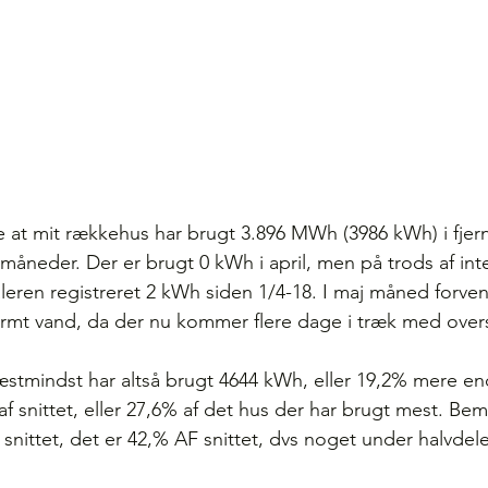
 at mit rækkehus har brugt 3.896 MWh (3986 kWh) i fjer
 måneder. Der er brugt 0 kWh i april, men på trods af inte
eren registreret 2 kWh siden 1/4-18. I maj måned forvent
armt vand, da der nu kommer flere dage i træk med overs
stmindst har altså brugt 4644 kWh, eller 19,2% mere end
f snittet, eller 27,6% af det hus der har brugt mest. Bem
nittet, det er 42,% AF snittet, dvs noget under halvdelen